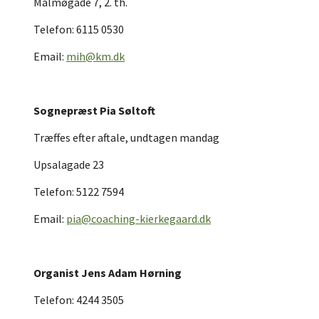
Malmøgade 7, 2. th.
Telefon: 6115 0530
Email:
mih@km.dk
Sognepræst Pia Søltoft
Træffes efter aftale, undtagen mandag
Upsalagade 23
Telefon: 5122 7594
Email:
pia@coaching-kierkegaard.dk
Organist Jens Adam Hørning
Telefon: 4244 3505