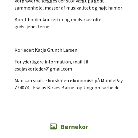
korprøverne lægges der stor vægt på godt
sammenhold, masser af musikalitet og højt humør!
Koret holder koncerter og medvirker ofte i
gudstjenesterne.
Korleder: Katja Grunth Larsen
For yderligere information, mail til
esajaskorleder@gmail.com
Man kan støtte korskolen økonomisk på MobilePay
774074 - Esajas Kirkes Børne- og Ungdomsarbejde.
Børnekor
