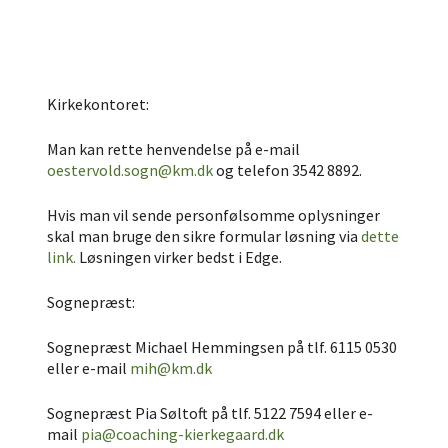
Kirkekontoret:
Man kan rette henvendelse på e-mail
oestervold.sogn@km.dk
og telefon 3542 8892.
Hvis man vil sende personfølsomme oplysninger
skal man bruge den sikre formular løsning via
dette
link.
Løsningen virker bedst i Edge.
Sognepræst:
Sognepræst Michael Hemmingsen på tlf. 6115 0530
eller e-mail
mih@km.dk
Sognepræst Pia Søltoft på tlf. 5122 7594 eller e-
mail
pia@coaching-kierkegaard.dk