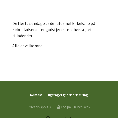
De fleste søndage er der uformel kirkekaffe på
kirkepladsen efter gudstjenesten, hvis vejret
tillader det.
Alle er velkomne.
Kontakt
Tilgængelighedserklæring
Privatlivspolitik
Log på ChurchDesk