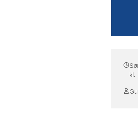
Sø
kl.
Gu