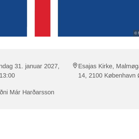
© 
ndag 31. januar 2027,
Esajas Kirke, Malmø
 13:00
14, 2100 København
ðni Már Harðarsson