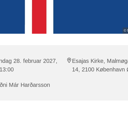
© 
ndag 28. februar 2027,
Esajas Kirke, Malmø
 13:00
14, 2100 København
ðni Már Harðarsson