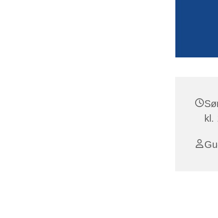
Sø
kl.
Gu