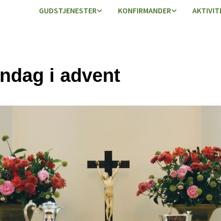
GUDSTJENESTER
KONFIRMANDER
AKTIVIT
øndag i advent