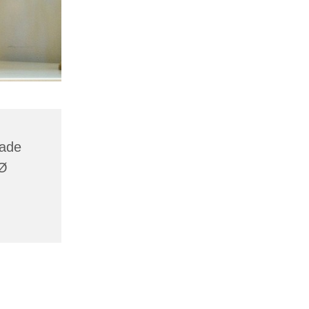
gade
 Ø