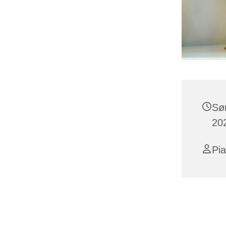
Sø
202
Pia